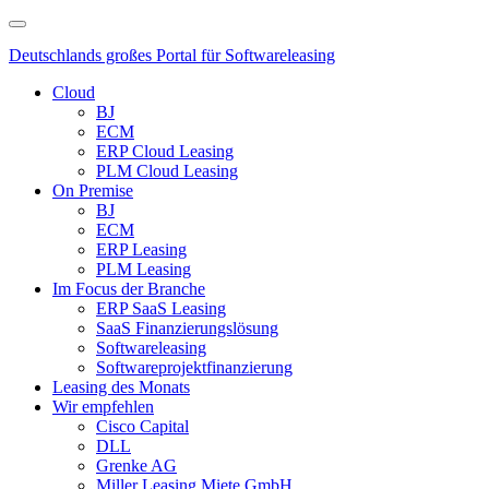
Deutschlands großes Portal für Softwareleasing
Cloud
BJ
ECM
ERP Cloud Leasing
PLM Cloud Leasing
On Premise
BJ
ECM
ERP Leasing
PLM Leasing
Im Focus der Branche
ERP SaaS Leasing
SaaS Finanzierungslösung
Softwareleasing
Softwareprojektfinanzierung
Leasing des Monats
Wir empfehlen
Cisco Capital
DLL
Grenke AG
Miller Leasing Miete GmbH